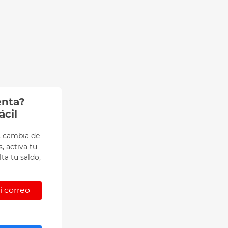
enta?
ácil
, cambia de
, activa tu
ta tu saldo,
 correo