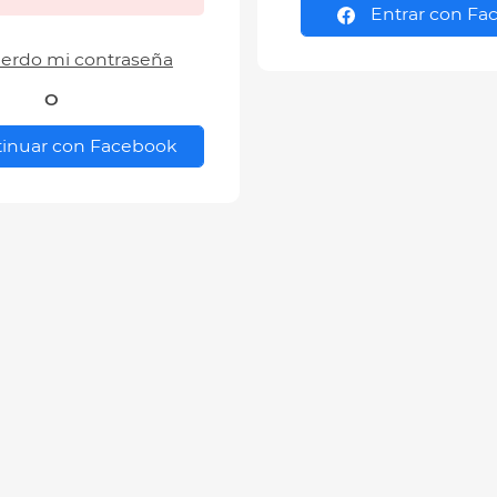
Entrar con Fa
erdo mi contraseña
O
inuar con Facebook